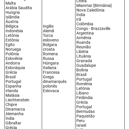
China
Malta
Mianmar [Birmânia]
Arábia Saudita
Nova Caledônia
Hungria
Índia
Islândia
Irã
Áustria
Colômbia
Bélgica
Inglês
Congo - Brazzaville
Indonésia
Alemã
Argentina
Letônia
Turca
Armênia
Estônia
esloveno
Ruanda
Egito
Búlgara
Reunião
Noruega
croata
Libéria
Polônia
Romena
Lituânia
Eslovênia
Russa
Granada
Andorra
Húngara
Guadalupe
Eslováquia
Italiana
Bolívia
Grécia
Francesa
Brasil
Brasil
Grega
Portugal
Portugal
dinamarquês
Romênia
Espanha
polonês
Letônia
Irlanda
Eslovaca
Líbano
Malásia
Finlândia
Liechtenstein
Grécia
Chipre
Portugal
Dinamarca
Bermudas
Alemanha
Paquistão
Índia
Peru
Gibraltar
Israel
Grécia