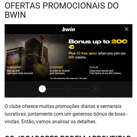
OFERTAS PROMOCIONAIS DO
BWIN
O clube oferece muitas promoções diárias e semanais
lucrativas, juntamente com um generoso bônus de boas -
vindas. Então, vamos analisar os detalhes.