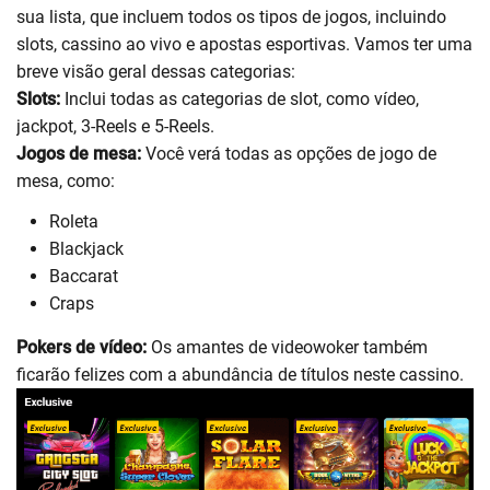
sua lista, que incluem todos os tipos de jogos, incluindo
slots, cassino ao vivo e apostas esportivas. Vamos ter uma
breve visão geral dessas categorias:
Slots:
Inclui todas as categorias de slot, como vídeo,
jackpot, 3-Reels e 5-Reels.
Jogos de mesa:
Você verá todas as opções de jogo de
mesa, como:
Roleta
Blackjack
Baccarat
Craps
Pokers de vídeo:
Os amantes de videowoker também
ficarão felizes com a abundância de títulos neste cassino.