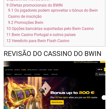
Ofertas promocionais do BWIN
Os jogadores podem aproveitar o bônus do Bwin
Casino de inscrição
Promoções Bwin
Opções bancárias suportadas pelo Bwin Casino
Bwin Casino Portugal e outros países
Veredicto para Bwin Flash Casino
REVISÃO DO CASSINO DO BWIN