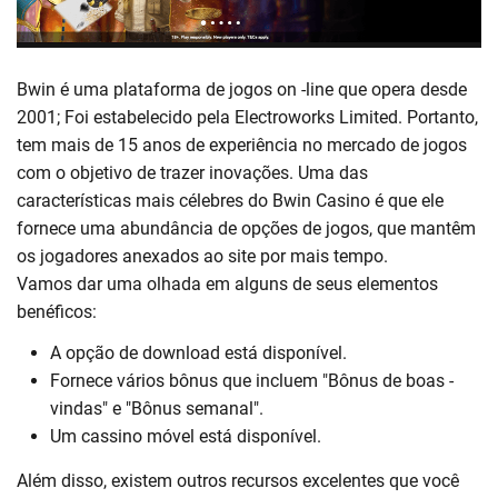
Bwin é uma plataforma de jogos on -line que opera desde
2001; Foi estabelecido pela Electroworks Limited. Portanto,
tem mais de 15 anos de experiência no mercado de jogos
com o objetivo de trazer inovações. Uma das
características mais célebres do Bwin Casino é que ele
fornece uma abundância de opções de jogos, que mantêm
os jogadores anexados ao site por mais tempo.
Vamos dar uma olhada em alguns de seus elementos
benéficos:
A opção de download está disponível.
Fornece vários bônus que incluem "Bônus de boas -
vindas" e "Bônus semanal".
Um cassino móvel está disponível.
Além disso, existem outros recursos excelentes que você