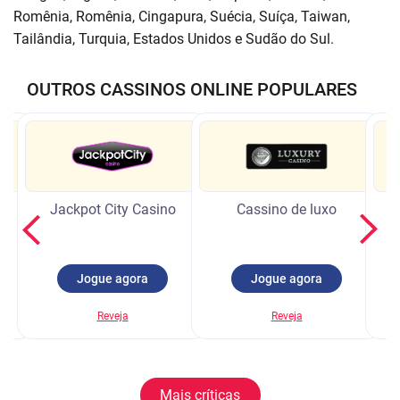
Romênia, Romênia, Cingapura, Suécia, Suíça, Taiwan,
Tailândia, Turquia, Estados Unidos e Sudão do Sul.
OUTROS CASSINOS ONLINE POPULARES
Jackpot City Casino
Cassino de luxo
Anterior
Próxima
Jogue agora
Jogue agora
Reveja
Reveja
Mais críticas