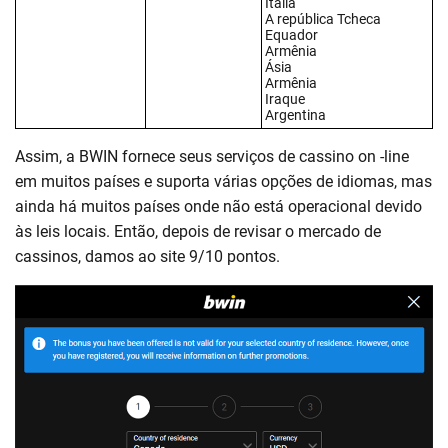
Itália
A república Tcheca
Equador
Armênia
Ásia
Armênia
Iraque
Argentina
Assim, a BWIN fornece seus serviços de cassino on -line
em muitos países e suporta várias opções de idiomas, mas
ainda há muitos países onde não está operacional devido
às leis locais. Então, depois de revisar o mercado de
cassinos, damos ao site 9/10 pontos.