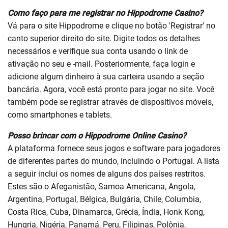
Como faço para me registrar no Hippodrome Casino?
Vá para o site Hippodrome e clique no botão 'Registrar' no
canto superior direito do site. Digite todos os detalhes
necessários e verifique sua conta usando o link de
ativação no seu e -mail. Posteriormente, faça login e
adicione algum dinheiro à sua carteira usando a seção
bancária. Agora, você está pronto para jogar no site. Você
também pode se registrar através de dispositivos móveis,
como smartphones e tablets.
Posso brincar com o Hippodrome Online Casino?
A plataforma fornece seus jogos e software para jogadores
de diferentes partes do mundo, incluindo o Portugal. A lista
a seguir inclui os nomes de alguns dos países restritos.
Estes são o Afeganistão, Samoa Americana, Angola,
Argentina, Portugal, Bélgica, Bulgária, Chile, Columbia,
Costa Rica, Cuba, Dinamarca, Grécia, Índia, Honk Kong,
Hungria, Nigéria, Panamá, Peru, Filipinas, Polônia,