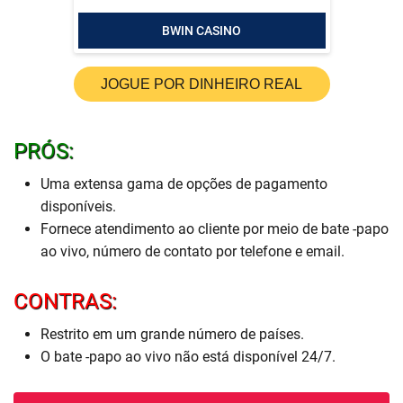
BWIN CASINO
JOGUE POR DINHEIRO REAL
PRÓS:
Uma extensa gama de opções de pagamento
disponíveis.
Fornece atendimento ao cliente por meio de bate -papo
ao vivo, número de contato por telefone e email.
CONTRAS:
Restrito em um grande número de países.
O bate -papo ao vivo não está disponível 24/7.