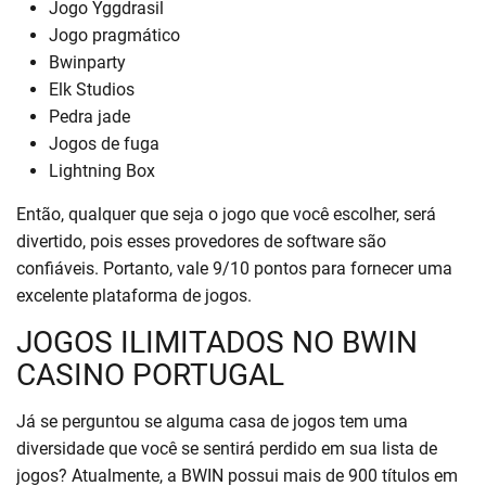
Jogo Yggdrasil
Jogo pragmático
Bwinparty
Elk Studios
Pedra jade
Jogos de fuga
Lightning Box
Então, qualquer que seja o jogo que você escolher, será
divertido, pois esses provedores de software são
confiáveis. Portanto, vale 9/10 pontos para fornecer uma
excelente plataforma de jogos.
JOGOS ILIMITADOS NO BWIN
CASINO PORTUGAL
Já se perguntou se alguma casa de jogos tem uma
diversidade que você se sentirá perdido em sua lista de
jogos? Atualmente, a BWIN possui mais de 900 títulos em