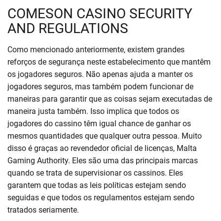
COMESON CASINO SECURITY
AND REGULATIONS
Como mencionado anteriormente, existem grandes
reforços de segurança neste estabelecimento que mantêm
os jogadores seguros. Não apenas ajuda a manter os
jogadores seguros, mas também podem funcionar de
maneiras para garantir que as coisas sejam executadas de
maneira justa também. Isso implica que todos os
jogadores do cassino têm igual chance de ganhar os
mesmos quantidades que qualquer outra pessoa. Muito
disso é graças ao revendedor oficial de licenças, Malta
Gaming Authority. Eles são uma das principais marcas
quando se trata de supervisionar os cassinos. Eles
garantem que todas as leis políticas estejam sendo
seguidas e que todos os regulamentos estejam sendo
tratados seriamente.