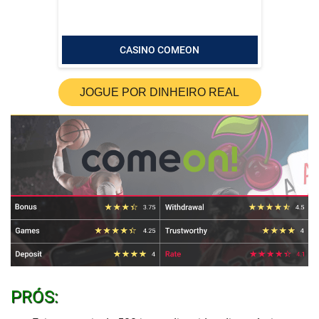
CASINO COMEON
JOGUE POR DINHEIRO REAL
PRÓS: