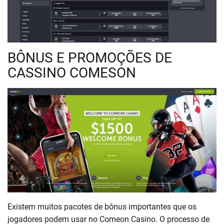
BÔNUS E PROMOÇÕES DE
CASSINO COMESON
Existem muitos pacotes de bônus importantes que os
jogadores podem usar no Comeon Casino. O processo de