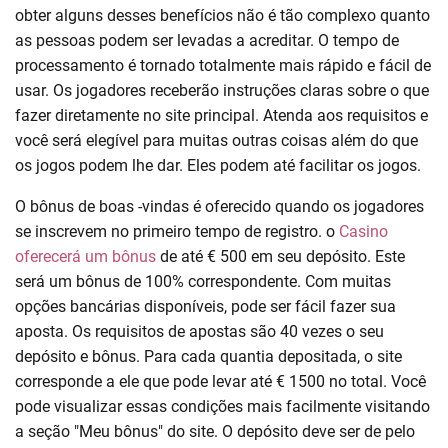
obter alguns desses benefícios não é tão complexo quanto
as pessoas podem ser levadas a acreditar. O tempo de
processamento é tornado totalmente mais rápido e fácil de
usar. Os jogadores receberão instruções claras sobre o que
fazer diretamente no site principal. Atenda aos requisitos e
você será elegível para muitas outras coisas além do que
os jogos podem lhe dar. Eles podem até facilitar os jogos.
O bônus de boas -vindas é oferecido quando os jogadores
se inscrevem no primeiro tempo de registro. o
Casino
oferecerá um bônus
de até € 500 em seu depósito. Este
será um bônus de 100% correspondente. Com muitas
opções bancárias disponíveis, pode ser fácil fazer sua
aposta. Os requisitos de apostas são 40 vezes o seu
depósito e bônus. Para cada quantia depositada, o site
corresponde a ele que pode levar até € 1500 no total. Você
pode visualizar essas condições mais facilmente visitando
a seção "Meu bônus" do site. O depósito deve ser de pelo