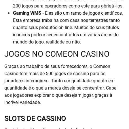
200 jogos para operadores como este para abrigá -los.
Gaming WMS -
Eles são um ramo de jogos científicos.
Esta empresa trabalha com cassinos terrestres tanto
quanto seus produtos on-line. Muitos de seus títulos
icônicos podem ser encontrados em várias áreas do
mundo do jogo, realidade ou não.
JOGOS NO COMEON CASINO
Graças ao trabalho de seus fornecedores, o Comeon
Casino tem mais de 500 jogos de cassino para os
jogadores interagirem. Tanto em qualidade quanto em
quantidade é o que a marca deseja se concentrar. Cabe
aos jogadores explorar o que desejam jogar, graças à
incrível variedade.
SLOTS DE CASSINO