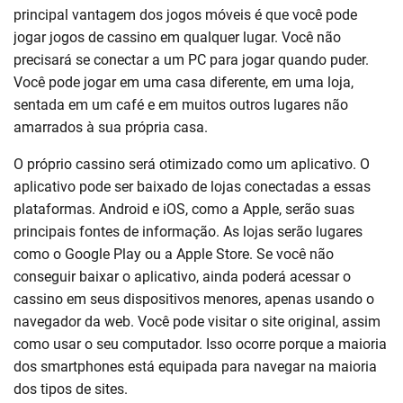
principal vantagem dos jogos móveis é que você pode
jogar jogos de cassino em qualquer lugar. Você não
precisará se conectar a um PC para jogar quando puder.
Você pode jogar em uma casa diferente, em uma loja,
sentada em um café e em muitos outros lugares não
amarrados à sua própria casa.
O próprio cassino será otimizado como um aplicativo. O
aplicativo pode ser baixado de lojas conectadas a essas
plataformas. Android e iOS, como a Apple, serão suas
principais fontes de informação. As lojas serão lugares
como o Google Play ou a Apple Store. Se você não
conseguir baixar o aplicativo, ainda poderá acessar o
cassino em seus dispositivos menores, apenas usando o
navegador da web. Você pode visitar o site original, assim
como usar o seu computador. Isso ocorre porque a maioria
dos smartphones está equipada para navegar na maioria
dos tipos de sites.