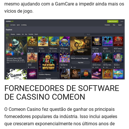
mesmo ajudando com a GamCare a impedir ainda mais os
vícios de jogo.
FORNECEDORES DE SOFTWARE
DE CASSINO COMEON
O Comeon Casino fez questão de ganhar os principais
fornecedores populares da indústria. Isso inclui aqueles
que cresceram exponencialmente nos últimos anos de