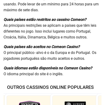
usando. Pode levar de um mínimo para 24 horas para um
máximo de sete dias.
Quais países estão restritos ao cassino Comeon?
As principais restrições se aplicam a países que têm leis
diferentes no jogo. Isso inclui lugares como Portugal,
Croácia, Itália, Dinamarca, Bélgica e muitos outros.
Quais países são aceitos no Comeon Casino?
O principal público -alvo é o da Europa e do Portugal. Os
jogadores portuguêss são muito aceitos e outros.
Quais idiomas estão disponíveis no Comeon Casino?
O idioma principal do site é o inglês.
OUTROS CASSINOS ONLINE POPULARES