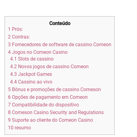
Conteúdo
Prós:
Contras:
Fornecedores de software de cassino Comeon
Jogos no Comeon Casino
Slots de cassino
Novos jogos de cassino Comeon
Jackpot Games
Cassino ao vivo
Bônus e promoções de cassino Comeson
Opções de pagamento em Comeon
Compatibilidade do dispositivo
Comeson Casino Security and Regulations
Suporte ao cliente do Comeon Casino
resumo