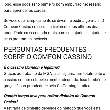
jogo, esse pode ser o primeiro bom empurrão necessário
para aprender as cordas.
Se você quer simplesmente se divertir e pedir algo mais. O
Comeon Casino cresceu incrivelmente nos últimos dez
anos. Pode crescer ainda mais com sua ajuda e a ajuda de
seus programas incríveis.
PERGUNTAS FREQÜENTES
SOBRE O COMEON CASSINO
É o cassino Comeon é legítimo?
Graças ao trabalho da MGA, eles legitimaram totalmente o
cassino em um estabelecimento adequado. Isso também é
graças à sua propriedade pela Co-Gaming Limited.
Quanto tempo leva para retirar dinheiro do Comeon
Casino?
A retirada de dinheiro depende do método que você está