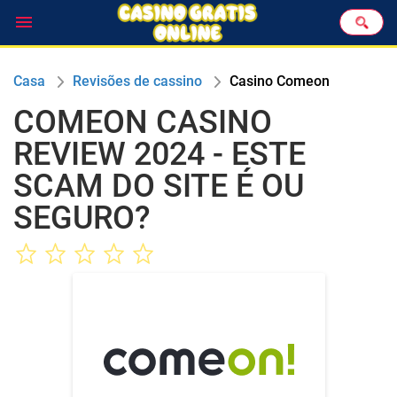
Casa
Revisões de cassino
Casino Comeon
COMEON CASINO
REVIEW 2024 - ESTE
SCAM DO SITE É OU
SEGURO?