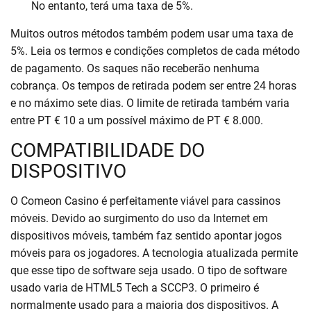
No entanto, terá uma taxa de 5%.
Muitos outros métodos também podem usar uma taxa de
5%. Leia os termos e condições completos de cada método
de pagamento. Os saques não receberão nenhuma
cobrança. Os tempos de retirada podem ser entre 24 horas
e no máximo sete dias. O limite de retirada também varia
entre PT € 10 a um possível máximo de PT € 8.000.
COMPATIBILIDADE DO
DISPOSITIVO
O Comeon Casino é perfeitamente viável para cassinos
móveis. Devido ao surgimento do uso da Internet em
dispositivos móveis, também faz sentido apontar jogos
móveis para os jogadores. A tecnologia atualizada permite
que esse tipo de software seja usado. O tipo de software
usado varia de HTML5 Tech a SCCP3. O primeiro é
normalmente usado para a maioria dos dispositivos. A