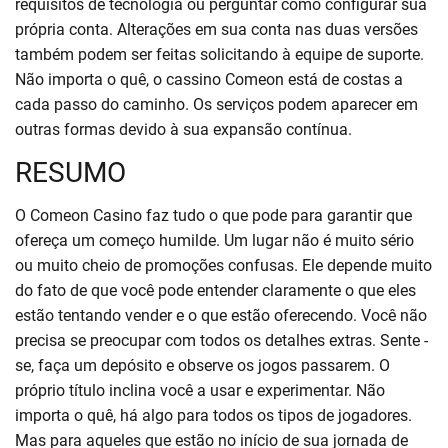
requisitos de tecnologia ou perguntar como configurar sua
própria conta. Alterações em sua conta nas duas versões
também podem ser feitas solicitando à equipe de suporte.
Não importa o quê, o cassino Comeon está de costas a
cada passo do caminho. Os serviços podem aparecer em
outras formas devido à sua expansão contínua.
RESUMO
O Comeon Casino faz tudo o que pode para garantir que
ofereça um começo humilde. Um lugar não é muito sério
ou muito cheio de promoções confusas. Ele depende muito
do fato de que você pode entender claramente o que eles
estão tentando vender e o que estão oferecendo. Você não
precisa se preocupar com todos os detalhes extras. Sente -
se, faça um depósito e observe os jogos passarem. O
próprio título inclina você a usar e experimentar. Não
importa o quê, há algo para todos os tipos de jogadores.
Mas para aqueles que estão no início de sua jornada de