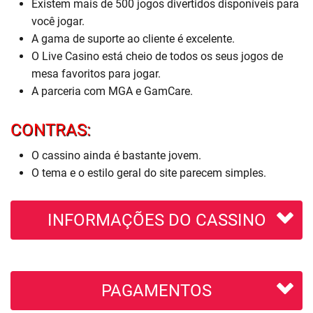
Existem mais de 500 jogos divertidos disponíveis para
você jogar.
A gama de suporte ao cliente é excelente.
O Live Casino está cheio de todos os seus jogos de
mesa favoritos para jogar.
A parceria com MGA e GamCare.
CONTRAS:
O cassino ainda é bastante jovem.
O tema e o estilo geral do site parecem simples.
INFORMAÇÕES DO CASSINO
PAGAMENTOS