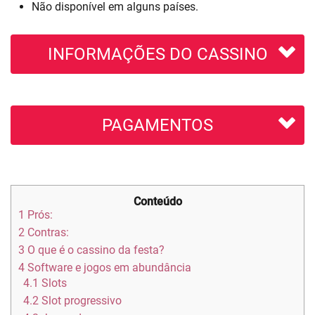
Não disponível em alguns países.
INFORMAÇÕES DO CASSINO
PAGAMENTOS
Conteúdo
Prós:
Contras:
O que é o cassino da festa?
Software e jogos em abundância
Slots
Slot progressivo