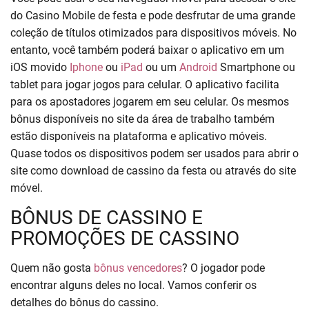
do Casino Mobile de festa e pode desfrutar de uma grande
coleção de títulos otimizados para dispositivos móveis. No
entanto, você também poderá baixar o aplicativo em um
iOS movido
Iphone
ou
iPad
ou um
Android
Smartphone ou
tablet para jogar jogos para celular. O aplicativo facilita
para os apostadores jogarem em seu celular. Os mesmos
bônus disponíveis no site da área de trabalho também
estão disponíveis na plataforma e aplicativo móveis.
Quase todos os dispositivos podem ser usados para abrir o
site como download de cassino da festa ou através do site
móvel.
BÔNUS DE CASSINO E
PROMOÇÕES DE CASSINO
Quem não gosta
bônus vencedores
? O jogador pode
encontrar alguns deles no local. Vamos conferir os
detalhes do bônus do cassino.