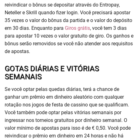
reivindicar o bônus se depositar através do Entropay,
Neteller e Skrill quando fizer login. Você precisará apostar
35 vezes o valor do bônus da partida e o valor do depósito
em 30 dias. Enquanto para
Giros grátis
, você tem 3 dias
para apostar 10 vezes o valor gratuito de giro. Os ganhos e
bônus serão removidos se você não atender aos requisitos
de apostas.
GOTAS DIÁRIAS E VITÓRIAS
SEMANAIS
Se você optar pelas quedas diárias, terá a chance de
ganhar um prêmio em dinheiro aleatório com qualquer
rotação nos jogos de festa de cassino que se qualificam.
Você também pode optar pelas vitórias semanais por
ingressar nos torneios gratuitos por dinheiro semanal. O
valor mínimo de apostas para isso é de € 0,50. Você pode
reivindicar o prêmio em dinheiro em 24 horas e não há