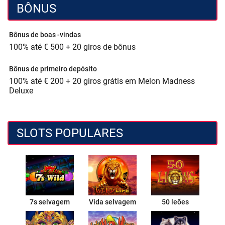
BÔNUS
Bônus de boas -vindas
100% até € 500 + 20 giros de bônus
Bônus de primeiro depósito
100% até € 200 + 20 giros grátis em Melon Madness
Deluxe
SLOTS POPULARES
7s selvagem
Vida selvagem
50 leões