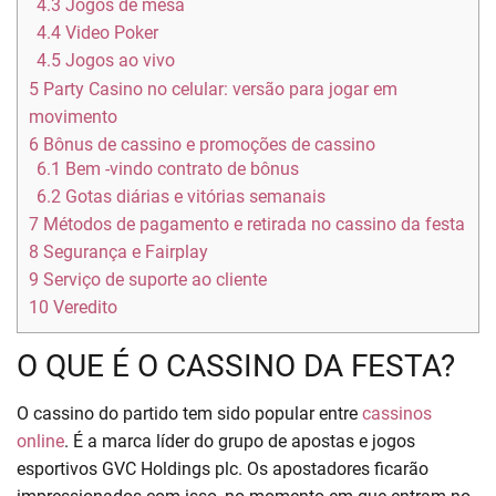
Jogos de mesa
Video Poker
Jogos ao vivo
Party Casino no celular: versão para jogar em
movimento
Bônus de cassino e promoções de cassino
Bem -vindo contrato de bônus
Gotas diárias e vitórias semanais
Métodos de pagamento e retirada no cassino da festa
Segurança e Fairplay
Serviço de suporte ao cliente
Veredito
O QUE É O CASSINO DA FESTA?
O cassino do partido tem sido popular entre
cassinos
online
. É a marca líder do grupo de apostas e jogos
esportivos GVC Holdings plc. Os apostadores ficarão