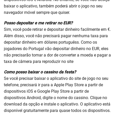
baixar o aplicativo, também poderá abrir o jogo no seu
navegador móvel sempre que quiser.
Posso depositar e me retirar no EUR?
Sim, você pode retirar e depositar dinheiro facilmente em €.
Além disso, você não precisará pagar nenhuma taxa para
depositar dinheiro em dólares portuguêss. Como os
jogadores do Portugal vão depositar dinheiro no EUR, eles
não precisarão tomar a dor de converter a moeda e pagar a
taxa de câmera para reproduzir no site
Como posso baixar o cassino da festa?
Se você precisar baixar o aplicativo do site de jogo no seu
telefone, precisará ir para a Apple Play Store a partir de
dispositivos iOS e Google Play Store a partir de
dispositivos Android, digite o nome do cassino. Clique no
download da opção e instale o aplicativo. O aplicativo está
disponível gratuitamente para quase todos os dispositivos.