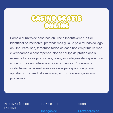
Como o número de cassinos on -line é incontável e é difícil
identificar os melhores, pretendemos guiá -lo pelo mundo do jogo
on -line. Para isso, testamos todos os cassinos em primeira mão
e verificamos o desempenho. Nossa equipe de profissionais
examina todas as promoções, licenças, coleções de jogos e tudo
o que um cassino oferece aos seus clientes. Procuramos
vigilantemente os melhores cassinos para que você possa
apostar no conteúdo do seu coração com segurança e com
problemas.
INFORMAÇÕES DO
GUIAS ÚTEIS
SOBRE
CASSINO
Isenção de
Provedores de