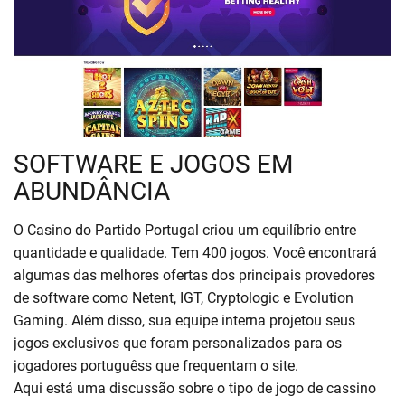
SOFTWARE E JOGOS EM
ABUNDÂNCIA
O Casino do Partido Portugal criou um equilíbrio entre
quantidade e qualidade. Tem 400 jogos. Você encontrará
algumas das melhores ofertas dos principais provedores
de software como Netent, IGT, Cryptologic e Evolution
Gaming. Além disso, sua equipe interna projetou seus
jogos exclusivos que foram personalizados para os
jogadores portuguêss que frequentam o site.
Aqui está uma discussão sobre o tipo de jogo de cassino