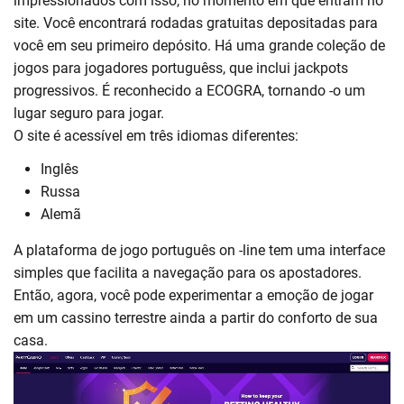
impressionados com isso, no momento em que entram no
site. Você encontrará rodadas gratuitas depositadas para
você em seu primeiro depósito. Há uma grande coleção de
jogos para jogadores portuguêss, que inclui jackpots
progressivos. É reconhecido a ECOGRA, tornando -o um
lugar seguro para jogar.
O site é acessível em três idiomas diferentes:
Inglês
Russa
Alemã
A plataforma de jogo português on -line tem uma interface
simples que facilita a navegação para os apostadores.
Então, agora, você pode experimentar a emoção de jogar
em um cassino terrestre ainda a partir do conforto de sua
casa.