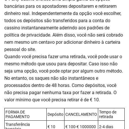
bancárias para os apostadores depositarem e retirarem
dinheiro real. Independentemente da opção você escolher,
todos os depósitos são transferidos para a conta do
cassino instantaneamente aderindo aos padrões de
política de privacidade. Além disso, você não será cobrado
nem mesmo um centavo por adicionar dinheiro à carteira
pessoal do site.
Quando você precisa fazer uma retirada, você pode usar o
mesmo método que usou para depositar. Caso isso não
seja uma opção, você pode optar por algum outro método.
No entanto, os saques não são instantâneos e
processados dentro de 48 horas. Como depósitos, você
não precisa pagar nenhuma taxa por fazer a retirada. O
valor mínimo que você precisa retirar é de € 10.
FORMA DE
Tempo de
Depósito
CANCELAMENTO
PAGAMENTO
retirada
Transferência
€ 10
€ 100-€ 1000000
2-4 dias
bancária